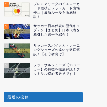
プレミアリーグのイエローカ
2
ード累積とレッドカード出場
停止｜最新ルールを徹底解
説！
サッカー日本代表の歴代キャ
3
プテン【まとめ】日本代表を
牽引した選手を紹介！
サッカースパイクとトレーニ
4
ングシューズの違いを徹底解
説！【初心者向け】
フットサルシューズ【12メー
5
カー】の特徴を徹底解説！フ
ットサル初心者必見です！
最近の投稿