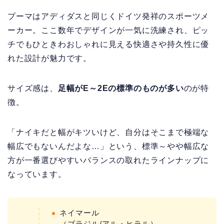
プーマはアディダスと同じくドイツ発祥のスポーツメ
ーカー。ここ数年でデザインが一気に洗練され、ピッ
チでもひときわおしゃれに見える快適さや持久性に優
れた設計が魅力です。
サイズ感は、
足幅がE～2Eの標準のものが多い
のが特
徴。
「ナイキだと幅がキツいけど、自分はそこまで極端な
幅広でもないんだよな…」という、標準～やや幅広な
方が一番選びやすいバランスの取れたラインナップに
なっています。
ネイマール
（ブラジル/アル・ヒラル）