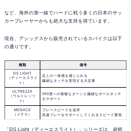
など、海外の第一線でハードに戦う多くの日本のサッ
カープレーヤーからも絶大な支持を得ています。
現在、アシックスから販売されているスパイクは以下
の通りです。
種類
備考
DS LIGHT
足との一体感を感じられる
（ディーエスライ
繊細なタッチを実現する大定番
ト）
ULTREZZA
360度への俊敏なターンと繊細なボールタッチ
（ウルトレッツ
をサポート
ァ）
MENACE
プレースピードを追求
（メナス）
高速プレーをサポートしてくれるスピード重視
「DS Light（ディーエスライト）」シリーズは、超軽