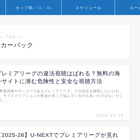
カップ戦・CL・EL
スケジュール
ルー
― TAG ―
ッカーパック
プレミアリーグの違法視聴はばれる？無料の海
外サイトに潜む危険性と安全な視聴方法
界最高峰のサッカーであるプレミアリーグ。その試合を観戦したいけれ
、サブスクリプションの料金が高くて悩んでいる方も多いのではないでし
う …
2026-03-29
【2025-26】U-NEXTでプレミアリーグが見れ