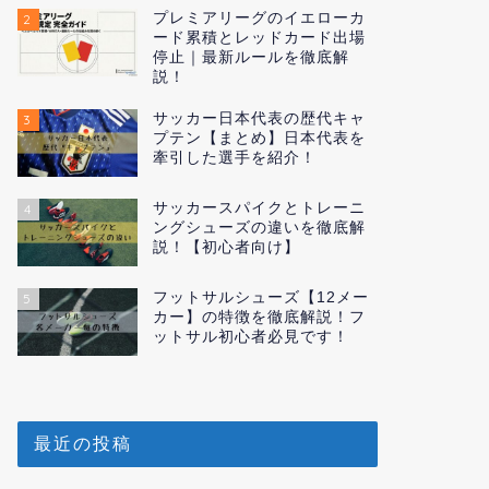
プレミアリーグのイエローカ
2
ード累積とレッドカード出場
停止｜最新ルールを徹底解
説！
サッカー日本代表の歴代キャ
3
プテン【まとめ】日本代表を
牽引した選手を紹介！
サッカースパイクとトレーニ
4
ングシューズの違いを徹底解
説！【初心者向け】
フットサルシューズ【12メー
5
カー】の特徴を徹底解説！フ
ットサル初心者必見です！
最近の投稿