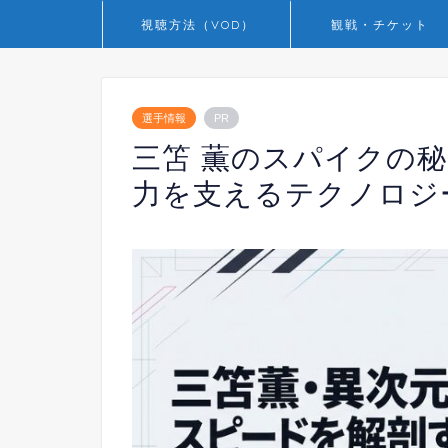
視聴方法（VOD）
観戦・チケット
選手情報
PR
三笘 薫のスパイクの
力を支えるテクノロジ