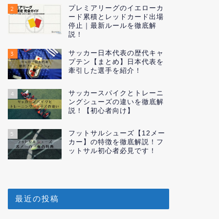
プレミアリーグのイエローカ
2
ード累積とレッドカード出場
停止｜最新ルールを徹底解
説！
サッカー日本代表の歴代キャ
3
プテン【まとめ】日本代表を
牽引した選手を紹介！
サッカースパイクとトレーニ
4
ングシューズの違いを徹底解
説！【初心者向け】
フットサルシューズ【12メー
5
カー】の特徴を徹底解説！フ
ットサル初心者必見です！
最近の投稿