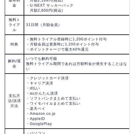
基本料
月額2,189円(税込)
金
・U-NEXT サッカーパック
月額2,600円(税込)
無料ト
ライア
31日間（月額会員）
ル
・無料トライアル登録時に1,200ポイント付与
特典
・月額会員は更新時に1,200ポイント付与
・ポイントチャージで最大40%還元
いつでも解約可能
解約/退
無料トライアル期間であれば月額料金が発生することはな
会
い
・クレジットカード決済
・キャリア決済
・d払い
・auかんたん決済
支払方
・ソフトバンクまとめて支払い
法/決済
・ワイモバイルまとめて支払い
方法
・楽天ペイ
・Amazon.co.jp
・AppleID
・GooglePlay
・パソコン