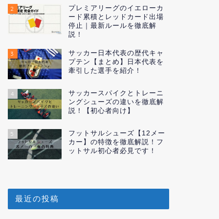
プレミアリーグのイエローカ
2
ード累積とレッドカード出場
停止｜最新ルールを徹底解
説！
サッカー日本代表の歴代キャ
3
プテン【まとめ】日本代表を
牽引した選手を紹介！
サッカースパイクとトレーニ
4
ングシューズの違いを徹底解
説！【初心者向け】
フットサルシューズ【12メー
5
カー】の特徴を徹底解説！フ
ットサル初心者必見です！
最近の投稿