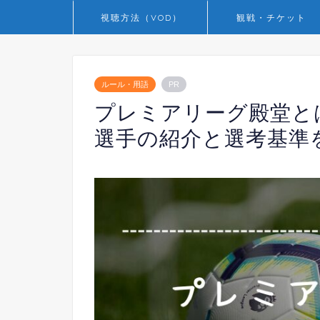
視聴方法（VOD）
観戦・チケット
ルール・用語
PR
プレミアリーグ殿堂と
選手の紹介と選考基準