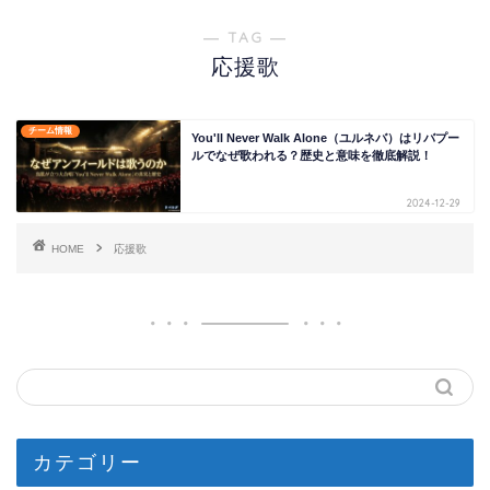
― TAG ―
応援歌
チーム情報
You'll Never Walk Alone（ユルネバ）はリバプー
ルでなぜ歌われる？歴史と意味を徹底解説！
2024-12-29
HOME
応援歌
カテゴリー