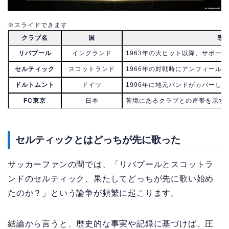
※スライドできます
クラブ名
国
導
リバプール
イングランド
1963年の大ヒット以降、サポー
セルティック
スコットランド
1966年の対戦時にアンフィール
ドルトムント
ドイツ
1996年に地元バンドがカバーし
FC東京
日本
苦境にあるクラブとの連帯を示す
セルティックとはどっちが先に歌った
サッカーファンの間では、「リバプールとスコットラ
ンドのセルティック、果たしてどっちが先に歌い始め
たのか？」という論争が頻繁に起こります。
結論から言うと、歴史的な事実や記録に基づけば、圧