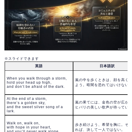
※スライドできます
英語
日本語訳
When you walk through a storm,
嵐の中を歩くときは、顔を高く
hold your head up high,
よう。暗闇を恐れてはいけない
and don’t be afraid of the dark.
At the end of a storm,
嵐の果てには、金色の空が広が
there’s a golden sky,
and the sweet silver song of a
ヒバリの美しい歌声が待ってい
lark.
Walk on, walk on,
歩き続けよう、希望を胸に。そ
with hope in your heart,
れば、決して一人ではない。
and you’ll never walk alone.