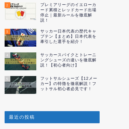
プレミアリーグのイエローカ
2
ード累積とレッドカード出場
停止｜最新ルールを徹底解
説！
サッカー日本代表の歴代キャ
3
プテン【まとめ】日本代表を
牽引した選手を紹介！
サッカースパイクとトレーニ
4
ングシューズの違いを徹底解
説！【初心者向け】
フットサルシューズ【12メー
5
カー】の特徴を徹底解説！フ
ットサル初心者必見です！
最近の投稿