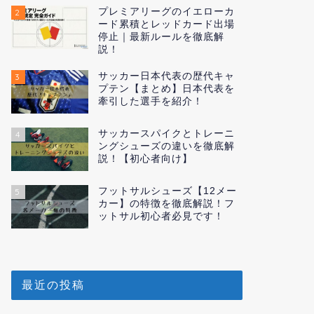
プレミアリーグのイエローカ
2
ード累積とレッドカード出場
停止｜最新ルールを徹底解
説！
サッカー日本代表の歴代キャ
3
プテン【まとめ】日本代表を
牽引した選手を紹介！
サッカースパイクとトレーニ
4
ングシューズの違いを徹底解
説！【初心者向け】
フットサルシューズ【12メー
5
カー】の特徴を徹底解説！フ
ットサル初心者必見です！
最近の投稿