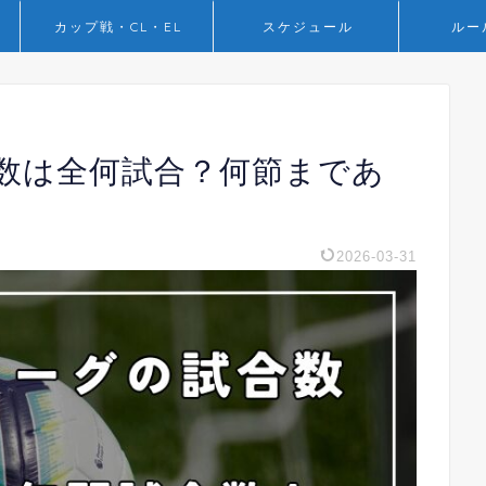
カップ戦・CL・EL
スケジュール
ルー
数は全何試合？何節まであ
2026-03-31