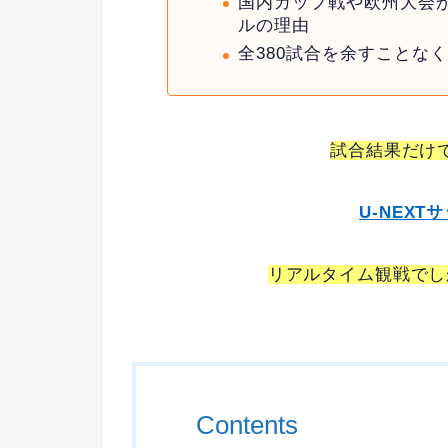
国内カップ戦や欧州大会
ルの理由
全380試合を余すことな
試合結果だけ
U-NEX
リアルタイム観戦でし
Contents