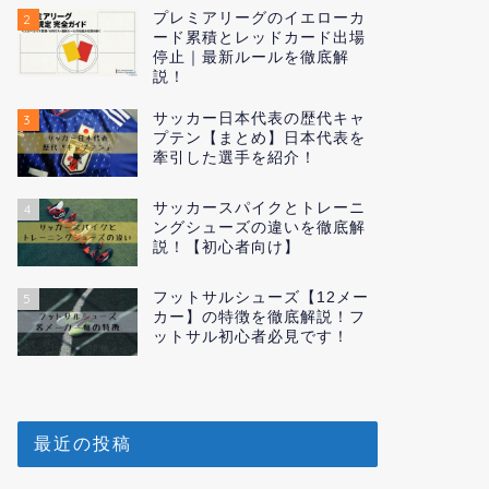
プレミアリーグのイエローカ
2
ード累積とレッドカード出場
停止｜最新ルールを徹底解
説！
サッカー日本代表の歴代キャ
3
プテン【まとめ】日本代表を
牽引した選手を紹介！
サッカースパイクとトレーニ
4
ングシューズの違いを徹底解
説！【初心者向け】
フットサルシューズ【12メー
5
カー】の特徴を徹底解説！フ
ットサル初心者必見です！
最近の投稿