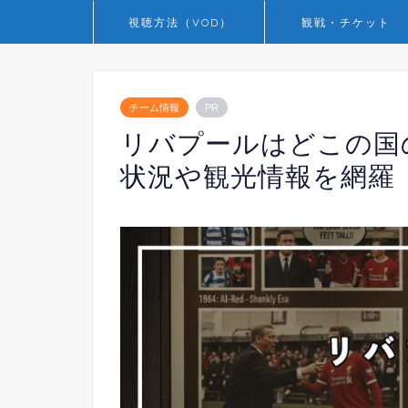
視聴方法（VOD）
観戦・チケット
チーム情報
PR
リバプールはどこの国の
状況や観光情報を網羅