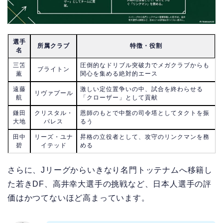
選手
所属クラブ
特徴・役割
名
三笘
圧倒的なドリブル突破力でメガクラブからも
ブライトン
薫
関心を集める絶対的エース
遠藤
激しい定位置争いの中、試合を終わらせる
リヴァプール
航
「クローザー」として貢献
鎌田
クリスタル・
恩師のもとで中盤の司令塔としてタクトを振
大地
パレス
るう
田中
リーズ・ユナ
昇格の立役者として、攻守のリンクマンを務
碧
イテッド
める
さらに、Jリーグからいきなり名門トッテナムへ移籍し
た若きDF、高井幸大選手の挑戦など、日本人選手の評
価はかつてないほど高まっています。