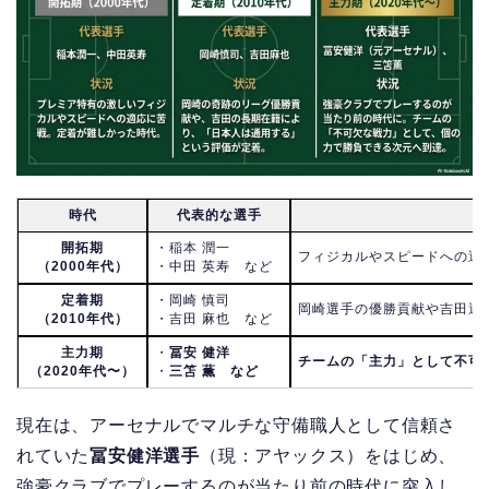
時代
代表的な選手
開拓期
・稲本 潤一
フィジカルやスピードへの適
（2000年代）
・中田 英寿 など
定着期
・岡崎 慎司
岡崎選手の優勝貢献や吉田選
（2010年代）
・吉田 麻也 など
主力期
・
冨安 健洋
チームの「主力」として不可
（2020年代〜）
・
三笘 薫 など
現在は、アーセナルでマルチな守備職人として信頼さ
れていた
冨安健洋選手
（現：アヤックス）をはじめ、
強豪クラブでプレーするのが当たり前の時代に突入し