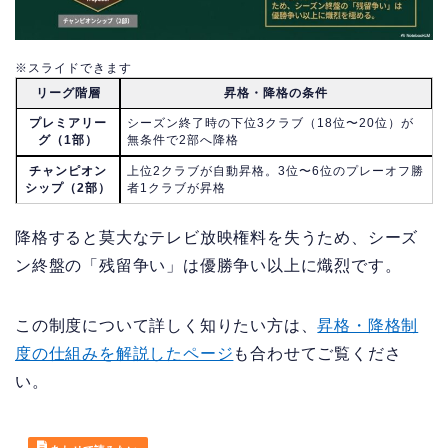
※スライドできます
リーグ階層
昇格・降格の条件
プレミアリー
シーズン終了時の下位3クラブ（18位〜20位）が
グ（1部）
無条件で2部へ降格
チャンピオン
上位2クラブが自動昇格。3位〜6位のプレーオフ勝
シップ（2部）
者1クラブが昇格
降格すると莫大なテレビ放映権料を失うため、シーズ
ン終盤の「残留争い」は優勝争い以上に熾烈です。
この制度について詳しく知りたい方は、
昇格・降格制
度の仕組みを解説したページ
も合わせてご覧くださ
い。