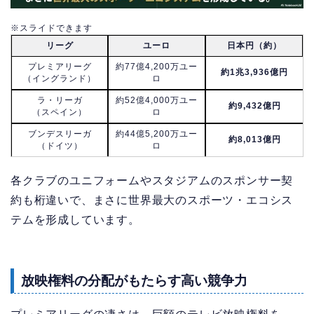
※スライドできます
リーグ
ユーロ
日本円（約）
プレミアリーグ
約77億4,200万ユー
約1兆3,936億円
（イングランド）
ロ
ラ・リーガ
約52億4,000万ユー
約9,432億円
（スペイン）
ロ
ブンデスリーガ
約44億5,200万ユー
約8,013億円
（ドイツ）
ロ
各クラブのユニフォームやスタジアムのスポンサー契
約も桁違いで、まさに世界最大のスポーツ・エコシス
テムを形成しています。
放映権料の分配がもたらす高い競争力