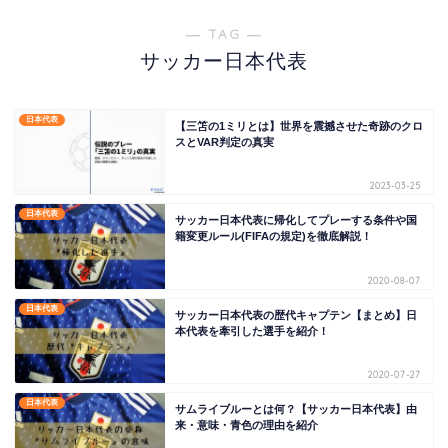
― TAG ―
サッカー日本代表
日本代表
【三笘の1ミリとは】世界を震撼させた奇跡のクロ
スとVAR判定の真実
2023-03-25
日本代表
サッカー日本代表に帰化してプレーする条件や国
籍変更ルール(FIFAの規定)を徹底解説！
2020-08-07
日本代表
サッカー日本代表の歴代キャプテン【まとめ】日
本代表を牽引した選手を紹介！
2020-07-27
日本代表
サムライブルーとは何？【サッカー日本代表】由
来・意味・青色の理由を紹介