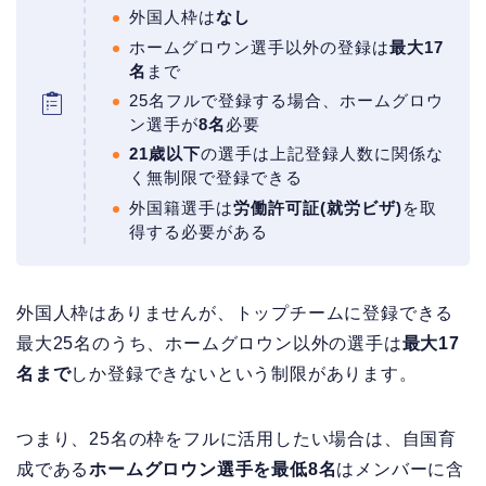
外国人枠は
なし
ホームグロウン選手以外の登録は
最大17
名
まで
25名フルで登録する場合、ホームグロウ
ン選手が
8名
必要
21歳以下
の選手は上記登録人数に関係な
く無制限で登録できる
外国籍選手は
労働許可証(就労ビザ)
を取
得する必要がある
外国人枠はありませんが、トップチームに登録できる
最大25名のうち、ホームグロウン以外の選手は
最大17
名まで
しか登録できないという制限があります。
つまり、25名の枠をフルに活用したい場合は、自国育
成である
ホームグロウン選手を最低8名
はメンバーに含