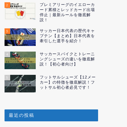
プレミアリーグのイエローカ
2
ード累積とレッドカード出場
停止｜最新ルールを徹底解
説！
サッカー日本代表の歴代キャ
3
プテン【まとめ】日本代表を
牽引した選手を紹介！
サッカースパイクとトレーニ
4
ングシューズの違いを徹底解
説！【初心者向け】
フットサルシューズ【12メー
5
カー】の特徴を徹底解説！フ
ットサル初心者必見です！
最近の投稿