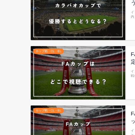
イ
内
カップ戦・CL・EL
イ
戦
カップ戦・CL・EL
イ
と