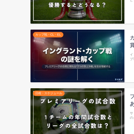
カップ戦・CL・EL
イ
プ
日程・スケジュール
サ
の