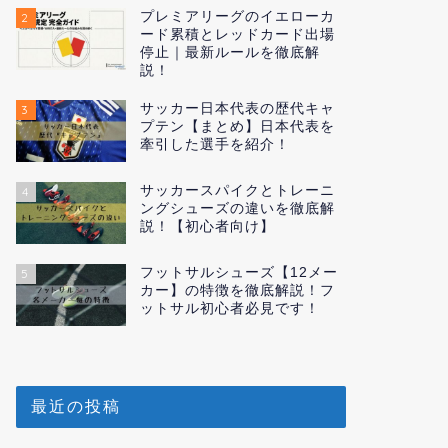
プレミアリーグのイエローカ
2
ード累積とレッドカード出場
停止｜最新ルールを徹底解
説！
サッカー日本代表の歴代キャ
3
プテン【まとめ】日本代表を
牽引した選手を紹介！
サッカースパイクとトレーニ
4
ングシューズの違いを徹底解
説！【初心者向け】
フットサルシューズ【12メー
5
カー】の特徴を徹底解説！フ
ットサル初心者必見です！
最近の投稿