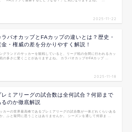
2025-11-22
カラバオカップとFAカップの違いとは？歴史・
賞金・権威の差を分かりやすく解説！
ングランドのサッカーを観戦していると、リーグ戦の合間に行われるカッ
戦の多さに驚くことがありますよね。 カラバオカップやFAカップ …
2025-11-18
プレミアリーグの試合数は全何試合？何節まで
あるのか徹底解説
ッカーの世界最高峰であるプレミアリーグの試合数が一体どれくらいある
か、ふと疑問に思うことはありませんか。 シーズンを通して何節ま …