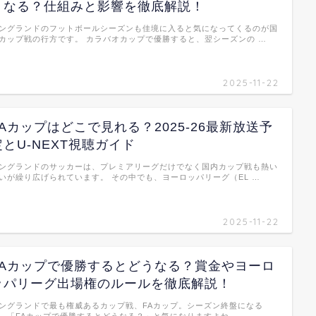
うなる？仕組みと影響を徹底解説！
ングランドのフットボールシーズンも佳境に入ると気になってくるのが国
カップ戦の行方です。 カラバオカップで優勝すると、翌シーズンの …
2025-11-22
FAカップはどこで見れる？2025-26最新放送予
定とU-NEXT視聴ガイド
ングランドのサッカーは、プレミアリーグだけでなく国内カップ戦も熱い
いが繰り広げられています。 その中でも、ヨーロッパリーグ（EL …
2025-11-22
FAカップで優勝するとどうなる？賞金やヨーロ
ッパリーグ出場権のルールを徹底解説！
ングランドで最も権威あるカップ戦、FAカップ。シーズン終盤になる
、「FAカップで優勝するとどうなる？」と気になりますよね。 …