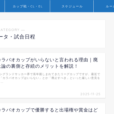
カップ戦・CL・EL
スケジュール
ルー
CATEGORY ―
ータ・試合日程
カラバオカップがいらないと言われる理由｜廃
止論の裏側と存続のメリットを解説！
ングランドサッカー界で長年親しまれてきたリーグカップですが、最近で
「カラバオカップはいらない」とか「廃止すべき」といった厳しい意見を
 …
2025-11-25
カラバオカップで優勝すると出場権や賞金はど