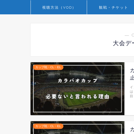
視聴方法（VOD）
観戦・チケット
― 
大会デ
カップ戦・CL・EL
イ
は
目
カップ戦・CL・EL