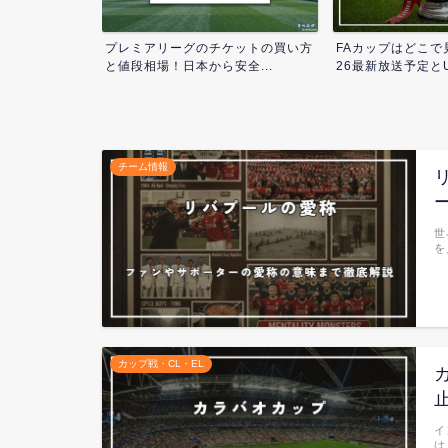
グのチケットの
プレミアリーグのチケットの買い方
FAカップはどこで見
...
と値段相場！日本から安全...
26最新放送予定とU.
チーム情報
世
を
カップ戦・CL・EL
イ
は