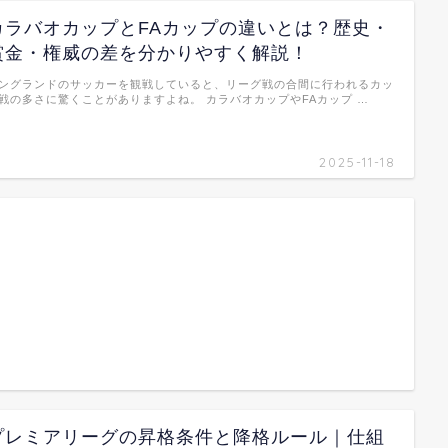
カラバオカップとFAカップの違いとは？歴史・
賞金・権威の差を分かりやすく解説！
ングランドのサッカーを観戦していると、リーグ戦の合間に行われるカッ
戦の多さに驚くことがありますよね。 カラバオカップやFAカップ …
2025-11-18
プレミアリーグの昇格条件と降格ルール｜仕組