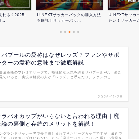
れる？2025-
U-NEXTサッカーパックの購入方法
U-NEXTサッ
..
を解説！サッカーパッ...
たい！サッカーだ
リバプールの愛称はなぜレッズ？ファンやサポ
ーターの愛称の意味まで徹底解説
界最高峰のプレミアリーグで、熱狂的な人気を誇るリバプールFC。 試合
見ていると、実況や解説の人が「レッズ」と呼んだり、ファンのこ …
2025-11-28
カラバオカップがいらないと言われる理由｜廃
止論の裏側と存続のメリットを解説！
ングランドサッカー界で長年親しまれてきたリーグカップですが、最近で
「カラバオカップはいらない」とか「廃止すべき」といった厳しい意見を