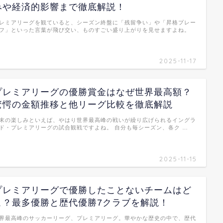
みや経済的影響まで徹底解説！
レミアリーグを観ていると、シーズン終盤に「残留争い」や「昇格プレー
フ」といった言葉が飛び交い、ものすごい盛り上がりを見せますよね。
…
2025-11-17
プレミアリーグの優勝賞金はなぜ世界最高額？
驚愕の金額推移と他リーグ比較を徹底解説
末の楽しみといえば、やはり世界最高峰の戦いが繰り広げられるイングラ
ド・プレミアリーグの試合観戦ですよね。 自分も毎シーズン、各ク …
2025-11-15
プレミアリーグで優勝したことないチームはど
こ？最多優勝と歴代優勝7クラブを解説！
界最高峰のサッカーリーグ、プレミアリーグ。華やかな歴史の中で、歴代