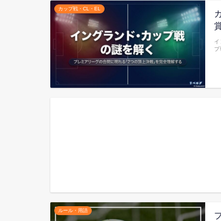
カップ戦・CL・EL
イ
プ
ルール・用語