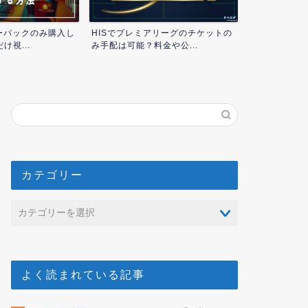
カーパックのみ購入し
HISでプレミアリーグのチケットの
プレミアリー
け視...
み手配は可能？料金や公...
と値段相場！日
カテゴリー
よく読まれている記事