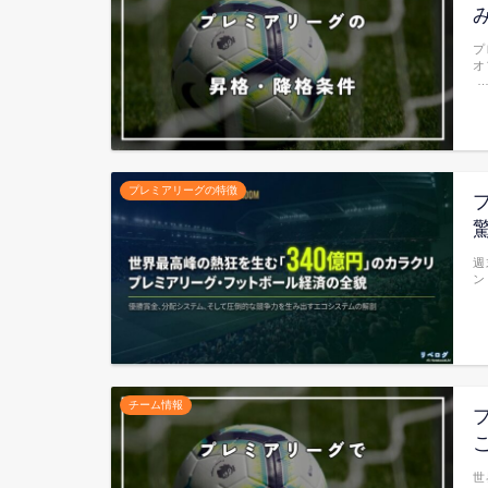
プ
オ
プレミアリーグの特徴
週
ン
チーム情報
世