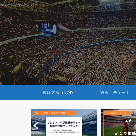
視聴方法（VOD）
観戦・チケット
ド
プレミアリーグ視聴・観戦ガイド
カップ戦・CL・EL