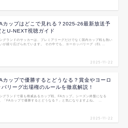
FAカップはどこで見れる？2025-26最新放送予
定とU-NEXT視聴ガイド
ングランドのサッカーは、プレミアリーグだけでなく国内カップ戦も熱い
いが繰り広げられています。 その中でも、ヨーロッパリーグ（EL …
2025-11-22
FAカップで優勝するとどうなる？賞金やヨーロ
ッパリーグ出場権のルールを徹底解説！
ングランドで最も権威あるカップ戦、FAカップ。シーズン終盤になる
、「FAカップで優勝するとどうなる？」と気になりますよね。 …
2025-11-22