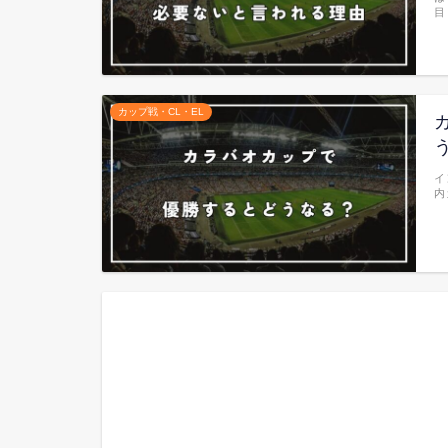
目
カップ戦・CL・EL
イ
内