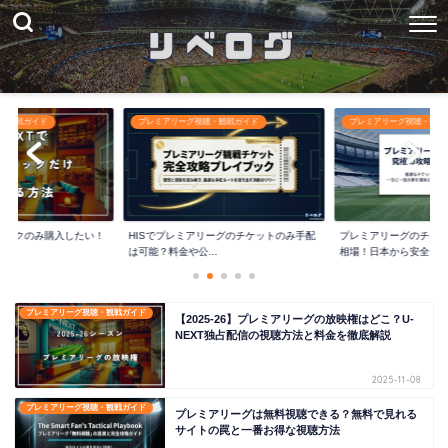
・観戦ガイド
プレミアリーグ視聴・観戦ガイド
プレミアリーグ視聴・観戦
ーパックのみ購入したい！
HISでプレミアリーグのチケットのみ手配
プレミアリーグのチケ
は可能？料金や公...
相場！日本から安全...
プレミアリーグ視聴・観戦ガイド
【2025-26】プレミアリーグの放映権はどこ？U-
NEXT独占配信の視聴方法と料金を徹底解説
2025-11-08
プレミアリーグ視聴・観戦ガイド
プレミアリーグは無料視聴できる？無料で見れる
サイトの罠と一番お得な視聴方法