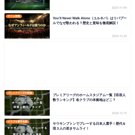
2025-11-04
チーム情報
You'll Never Walk Alone（ユルネバ）はリバプー
ルでなぜ歌われる？歴史と意味を徹底解説！
2024-12-29
プレミアリーグの特徴
プレミアリーグのホームスタジアム一覧【収容人
数ランキング】各クラブの本拠地はどこ？
2024-12-15
クラブ＆選手名鑑
サウサンプトンでプレーする日本人選手！歴代＆
現３人の若きサムライ！