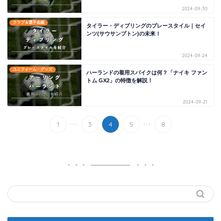
2024-09-30
クラブ＆選手名鑑
タイラー・ディブリングのプレースタイル｜セイ
ンツ(サウサンプトン)の未来！
2024-09-24
ユニフォーム・グッズ
ハーランドの着用スパイクは何？「ナイキ ファン
トム GX2」の特徴を解説！
2024-09-21
...
...
1
3
4
5
8