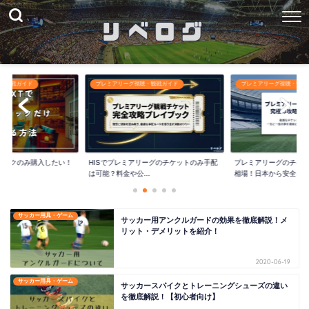
・観戦ガイド
プレミアリーグ視聴・観戦ガイド
プレミアリーグ視聴・観戦
ーパックのみ購入したい！
HISでプレミアリーグのチケットのみ手配
プレミアリーグのチケ
は可能？料金や公...
相場！日本から安全...
サッカー用具・ゲーム
サッカー用アンクルガードの効果を徹底解説！メ
リット・デメリットを紹介！
2020-06-19
サッカー用具・ゲーム
サッカースパイクとトレーニングシューズの違い
を徹底解説！【初心者向け】